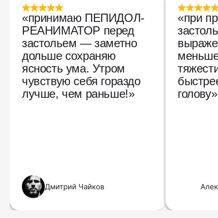
«принимаю ПЕПИДОЛ-
«при пр
РЕАНИМАТОР перед
застол
застольем — заметно
выраже
дольше сохраняю
меньше
ясность ума. Утром
тяжести
чувствую себя гораздо
быстре
лучше, чем раньше!»
голову»
Дмитрий Чайков
Алек